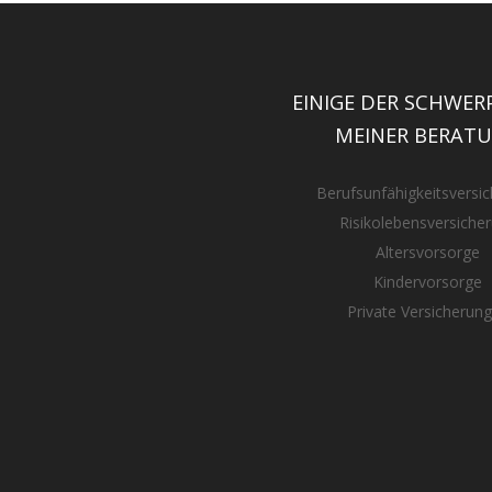
EINIGE DER SCHWE
MEINER BERAT
Berufsunfähigkeitsversi
Risikolebensversiche
Altersvorsorge
Kindervorsorge
Private Versicherun