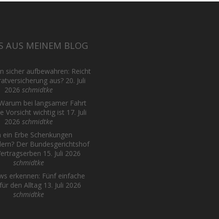
S AUS MEINEM BLOG
 sicher aufbewahren: Reicht
ratversicherung aus?
20. Juli
2026
schmidtke
 Warum bei langsamer Fahrt
 Vorsicht wichtig ist
17. Juli
2026
schmidtke
 ein Erbe Schenkungen
dern? Der Bundesgerichtshof
Vertragserben
15. Juli 2026
schmidtke
s erkennen: Fünf einfache
für den Alltag
13. Juli 2026
schmidtke