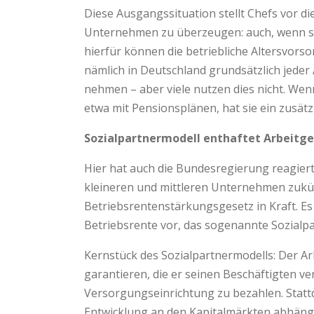
Diese Ausgangssituation stellt Chefs vor d
Unternehmen zu überzeugen: auch, wenn si
hierfür können die betriebliche Altersvors
nämlich in Deutschland grundsätzlich jeder
nehmen – aber viele nutzen dies nicht. Wen
etwa mit Pensionsplänen, hat sie ein zusät
Sozialpartnermodell enthaftet Arbeitg
Hier hat auch die Bundesregierung reagiert
kleineren und mittleren Unternehmen zukünft
Betriebsrentenstärkungsgesetz in Kraft. E
Betriebsrente vor, das sogenannte Sozialp
Kernstück des Sozialpartnermodells: Der A
garantieren, die er seinen Beschäftigten vers
Versorgungseinrichtung zu bezahlen. Stattd
Entwicklung an den Kapitalmärkten abhängt