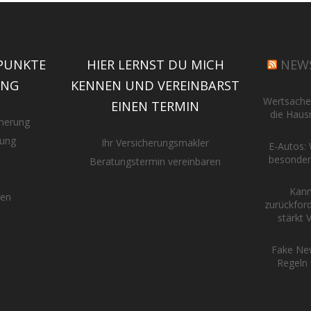
RPUNKTE
HIER LERNST DU MICH
NEW
UNG
KENNEN UND VEREINBARST
Wertsachen
EINEN TERMIN
die Haus
cherung
rung
Ihr Versicherungsmakler
E-Autos:
besondere
Beratungstermin vereinbaren
Kann
gen
zurückfor
stärkt 
Fake New
Regeln 