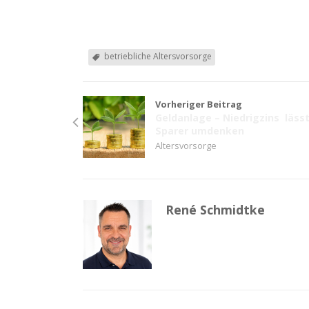
betriebliche Altersvorsorge
Vorheriger Beitrag
Geldanlage – Niedrigzins läss
Sparer umdenken
Altersvorsorge
René Schmidtke