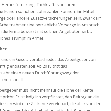
ie Herausforderung, Fachkräfte von ihrem
e keinen so hohen Lohn zahlen können. Ein Mittel
orge oder andere Zusatzversicherungen sein. Zwar darf
 Arbeitnehmer eine betriebliche Vorsorge in Anspruch
n die Firma bewusst mit solchen Angeboten wirbt,
zliches Trumpf im Ärmel.
eber
 und ein Gesetz verabschiedet, das Arbeitgeber von
ig entlasten soll. Ab 2018 tritt das
s sieht einen neuen Durchführungsweg der
artnermodell.
rbeitgeber muss nicht mehr für die Höhe der Rente
pricht. Er ist lediglich verpflichtet, den Beitrag an die
essen wird eine Zielrente vereinbart, die aber von der
. Somit wird der Arbeitgeber enthaftet: Wenn ein